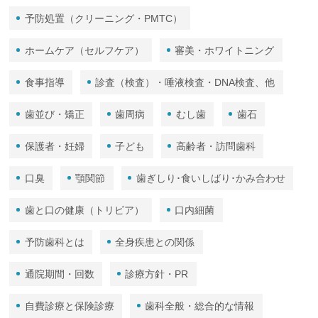
予防処置（クリーニング・PMTC）
ホームケア（セルフケア）
審美・ホワイトニング
食事指導
診査（検査）・唾液検査・DNA検査、他
歯並び・矯正
歯周病
むし歯
歯石
保護者・妊婦
子ども
高齢者・訪問歯科
口臭
顎関節
歯ぎしり･食いしばり･かみ合わせ
歯と口の健康（トリビア）
口内細菌
予防歯科とは
全身疾患との関係
通院期間・回数
診療方針・PR
自費診療と保険診療
歯科全般・総合的な情報