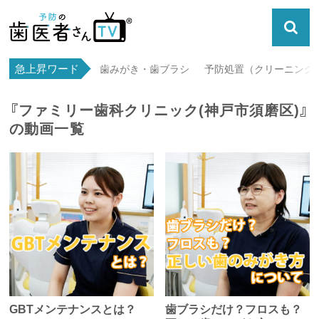
急上昇ワード
歯みがき・歯ブラシ
予防処置（クリーニング・
『ファミリー歯科クリニック(神戸市須磨区)』
の動画一覧
GBTメンテナンスとは？
歯ブラシだけ？フロスも？