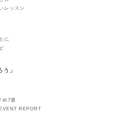
いレッスン
とに
ピ
ろう」
すめ7選
ENT REPORT