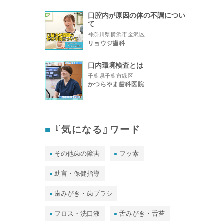
口腔内が原因の体の不調につい
て
神奈川県横浜市金沢区
リョウジ歯科
口内環境検査とは
千葉県千葉市緑区
かつらやま歯科医院
『気になる』ワード
その他歯の障害
フッ素
助言・保健指導
歯みがき・歯ブラシ
フロス・洗口液
舌みがき・舌苔