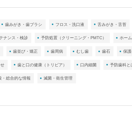
歯みがき・歯ブラシ
フロス・洗口液
舌みがき・舌苔
テナンス・検診
予防処置（クリーニング・PMTC）
ホー
歯並び・矯正
歯周病
むし歯
歯石
保護
わせ
歯と口の健康（トリビア）
口内細菌
予防歯科と
般・総合的な情報
滅菌・衛生管理