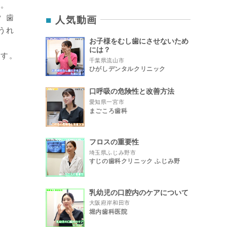
す。
人気動画
 歯
うれ
お子様をむし歯にさせないため
には？
ます。
千葉県流山市
ひがしデンタルクリニック
口呼吸の危険性と改善方法
愛知県一宮市
まごころ歯科
フロスの重要性
埼玉県ふじみ野市
すじの歯科クリニック ふじみ野
乳幼児の口腔内のケアについて
大阪府岸和田市
堀内歯科医院