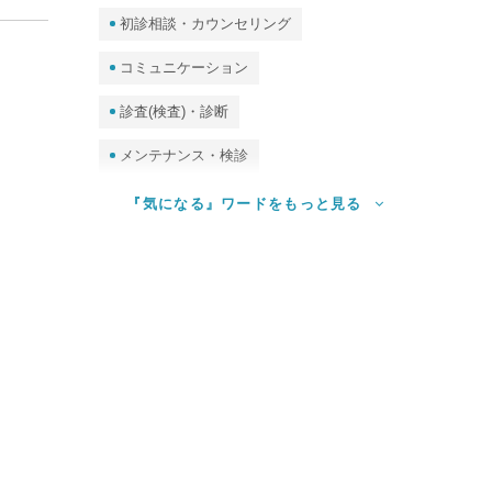
初診相談・カウンセリング
コミュニケーション
診査(検査)・診断
メンテナンス・検診
予防処置（クリーニング・PMTC）
『気になる』ワードをもっと見る
ホームケア（セルフケア）
審美・ホワイトニング
食事指導
診査（検査）・唾液検査・DNA検査、他
歯並び・矯正
歯周病
むし歯
歯石
保護者・妊婦
子ども
高齢者・訪問歯科
口臭