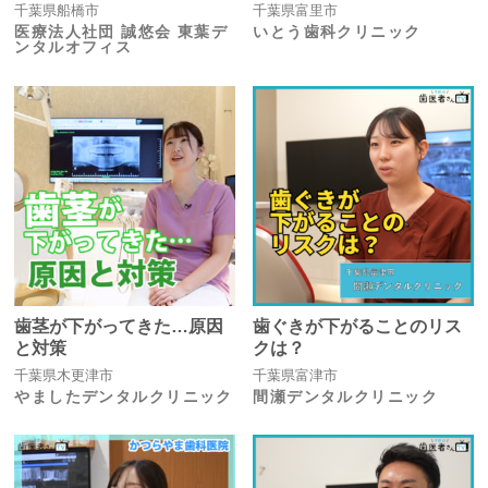
千葉県船橋市
千葉県富里市
医療法人社団 誠悠会 東葉デ
いとう歯科クリニック
ンタルオフィス
歯茎が下がってきた…原因
歯ぐきが下がることのリス
と対策
クは？
千葉県木更津市
千葉県富津市
やましたデンタルクリニック
間瀬デンタルクリニック