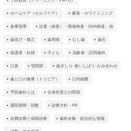
予防処置（クリーニング・PMTC）
ホームケア（セルフケア）
審美・ホワイトニング
食事指導
診査（検査）・唾液検査・DNA検査、他
歯並び・矯正
歯周病
むし歯
歯石
保護者・妊婦
子ども
高齢者・訪問歯科
口臭
顎関節
歯ぎしり･食いしばり･かみ合わせ
歯と口の健康（トリビア）
口内細菌
予防歯科とは
全身疾患との関係
通院期間・回数
診療方針・PR
自費診療と保険診療
歯科全般・総合的な情報