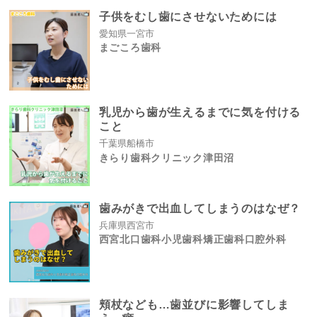
子供をむし歯にさせないためには
愛知県一宮市
まごころ歯科
乳児から歯が生えるまでに気を付ける
こと
千葉県船橋市
きらり歯科クリニック津田沼
歯みがきで出血してしまうのはなぜ？
兵庫県西宮市
西宮北口歯科小児歯科矯正歯科口腔外科
頬杖なども…歯並びに影響してしま