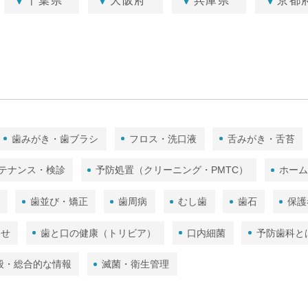
千葉県
大阪府
兵庫県
京都
歯みがき・歯ブラシ
フロス・洗口液
舌みがき・舌苔
テナンス・検診
予防処置（クリーニング・PMTC）
ホー
歯並び・矯正
歯周病
むし歯
歯石
保護
わせ
歯と口の健康（トリビア）
口内細菌
予防歯科と
般・総合的な情報
滅菌・衛生管理