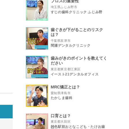
フロスの重要性
埼玉県ふじみ野市
すじの歯科クリニック ふじみ野
歯ぐきが下がることのリスク
は？
千葉県富津市
間瀬デンタルクリニック
歯みがきのポイントを教えてく
ださい
東京都東京都江東区
イースト21デンタルオフィス
MRC矯正とは？
愛知県津島市
たかしま歯科
日
口育とは？
東京都大田区
雑色駅前おとなこども・たけお歯