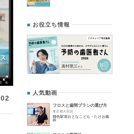
お役立ち情報
IP
Enter
人気動画
fullscreen
302
フロスと歯間ブラシの選び方
東京都大田区
雑色駅前おとなこども・たけお歯
科