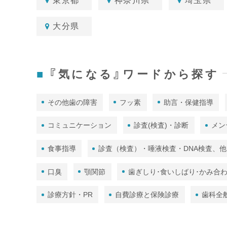
東京都
神奈川県
埼玉県
大分県
『気になる』ワードから探す
その他歯の障害
フッ素
助言・保健指導
コミュニケーション
診査(検査)・診断
メン
食事指導
診査（検査）・唾液検査・DNA検査、他
口臭
顎関節
歯ぎしり･食いしばり･かみ合
診療方針・PR
自費診療と保険診療
歯科全