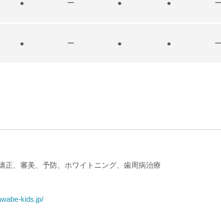
●
ー
●
●
●
ー
●
●
矯正、審美、予防、ホワイトニング、歯周病治療
awabe-kids.jp/