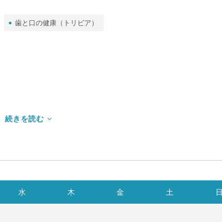
歯と口の健康（トリビア）
水
木
金
土