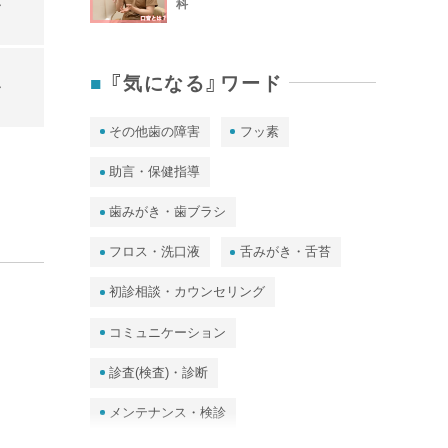
ー
科
『気になる』ワード
ー
その他歯の障害
フッ素
助言・保健指導
歯みがき・歯ブラシ
フロス・洗口液
舌みがき・舌苔
初診相談・カウンセリング
コミュニケーション
診査(検査)・診断
メンテナンス・検診