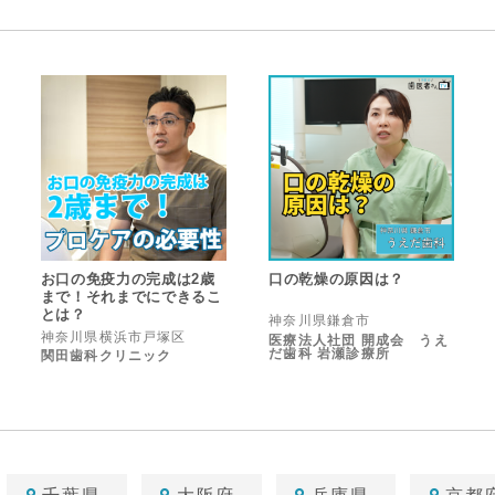
お口の免疫力の完成は2歳
口の乾燥の原因は？
まで！それまでにできるこ
とは？
神奈川県鎌倉市
神奈川県横浜市戸塚区
医療法人社団 開成会 うえ
だ歯科 岩瀬診療所
関田歯科クリニック