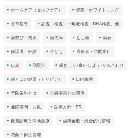
ホームケア（セルフケア）
審美・ホワイトニング
食事指導
診査（検査）・唾液検査・DNA検査、他
歯並び・矯正
歯周病
むし歯
歯石
保護者・妊婦
子ども
高齢者・訪問歯科
口臭
顎関節
歯ぎしり･食いしばり･かみ合わせ
歯と口の健康（トリビア）
口内細菌
予防歯科とは
全身疾患との関係
通院期間・回数
診療方針・PR
自費診療と保険診療
歯科全般・総合的な情報
滅菌・衛生管理