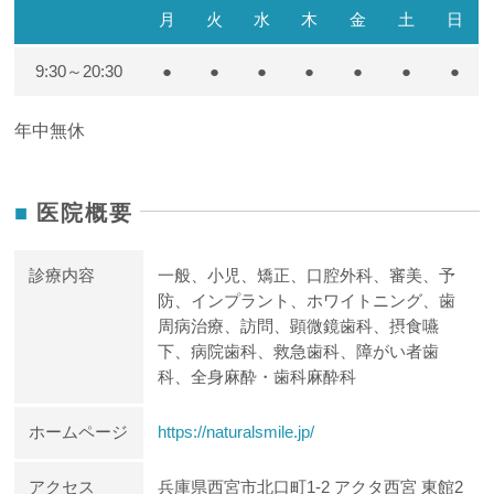
月
火
水
木
金
土
日
9:30～20:30
●
●
●
●
●
●
●
年中無休
医院概要
診療内容
一般、小児、矯正、口腔外科、審美、予
防、インプラント、ホワイトニング、歯
周病治療、訪問、顕微鏡歯科、摂食嚥
下、病院歯科、救急歯科、障がい者歯
科、全身麻酔・歯科麻酔科
ホームページ
https://naturalsmile.jp/
アクセス
兵庫県西宮市北口町1-2 アクタ西宮 東館2