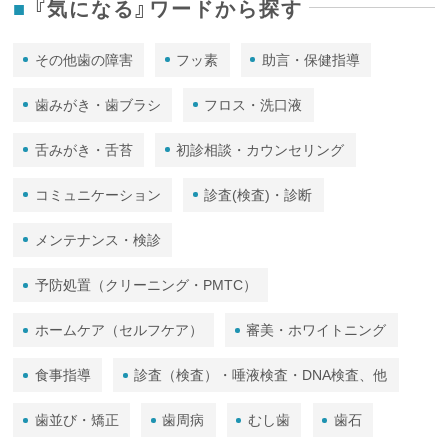
『気になる』ワードから探す
その他歯の障害
フッ素
助言・保健指導
歯みがき・歯ブラシ
フロス・洗口液
舌みがき・舌苔
初診相談・カウンセリング
コミュニケーション
診査(検査)・診断
メンテナンス・検診
予防処置（クリーニング・PMTC）
ホームケア（セルフケア）
審美・ホワイトニング
食事指導
診査（検査）・唾液検査・DNA検査、他
歯並び・矯正
歯周病
むし歯
歯石