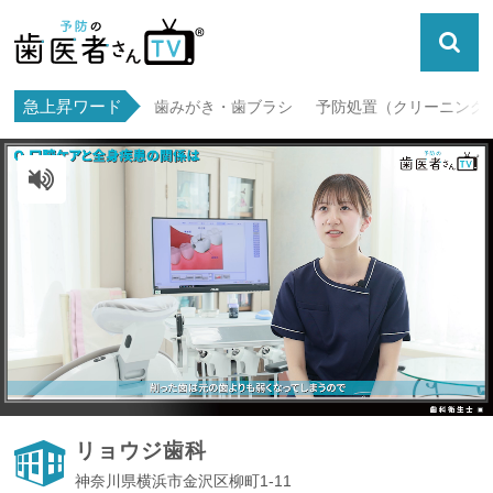
急上昇ワード
歯みがき・歯ブラシ
予防処置（クリーニング・
ミュート解除
リョウジ歯科
神奈川県横浜市金沢区柳町1-11