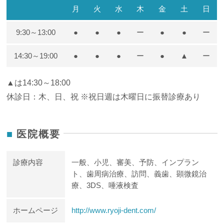
月
火
水
木
金
土
日
9:30～13:00
●
●
●
ー
●
●
ー
14:30～19:00
●
●
●
ー
●
▲
ー
▲は14:30～18:00
休診日：木、日、祝 ※祝日週は木曜日に振替診療あり
医院概要
診療内容
一般、小児、審美、予防、インプラン
ト、歯周病治療、訪問、義歯、顕微鏡治
療、3DS、唾液検査
ホームページ
http://www.ryoji-dent.com/