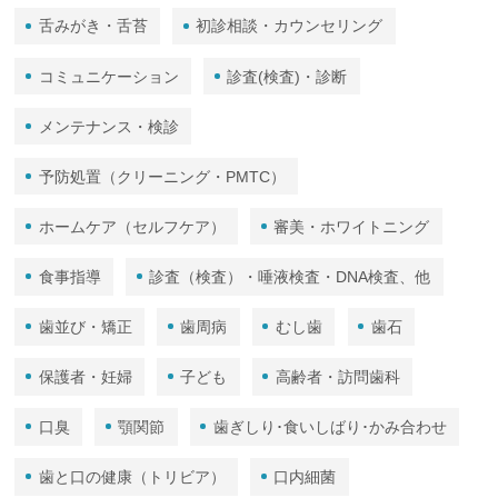
舌みがき・舌苔
初診相談・カウンセリング
コミュニケーション
診査(検査)・診断
メンテナンス・検診
予防処置（クリーニング・PMTC）
ホームケア（セルフケア）
審美・ホワイトニング
食事指導
診査（検査）・唾液検査・DNA検査、他
歯並び・矯正
歯周病
むし歯
歯石
保護者・妊婦
子ども
高齢者・訪問歯科
口臭
顎関節
歯ぎしり･食いしばり･かみ合わせ
歯と口の健康（トリビア）
口内細菌