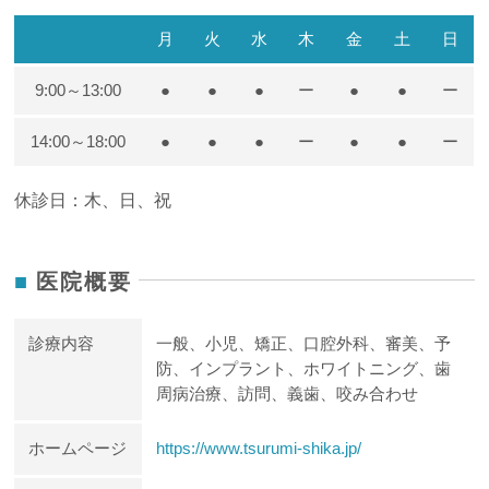
月
火
水
木
金
土
日
9:00～13:00
●
●
●
ー
●
●
ー
14:00～18:00
●
●
●
ー
●
●
ー
休診日：木、日、祝
医院概要
診療内容
一般、小児、矯正、口腔外科、審美、予
防、インプラント、ホワイトニング、歯
周病治療、訪問、義歯、咬み合わせ
ホームページ
https://www.tsurumi-shika.jp/