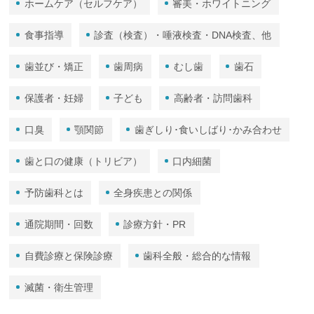
ホームケア（セルフケア）
審美・ホワイトニング
食事指導
診査（検査）・唾液検査・DNA検査、他
歯並び・矯正
歯周病
むし歯
歯石
保護者・妊婦
子ども
高齢者・訪問歯科
口臭
顎関節
歯ぎしり･食いしばり･かみ合わせ
歯と口の健康（トリビア）
口内細菌
予防歯科とは
全身疾患との関係
通院期間・回数
診療方針・PR
自費診療と保険診療
歯科全般・総合的な情報
滅菌・衛生管理