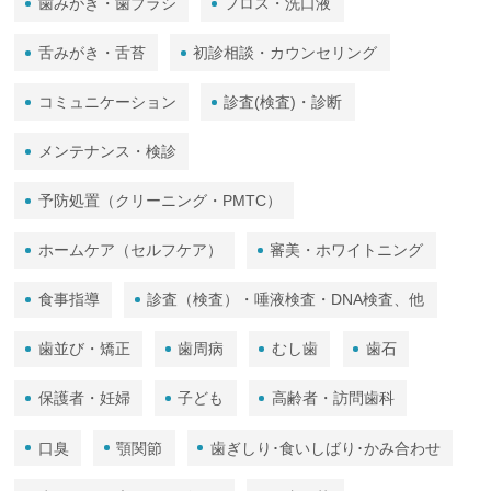
歯みがき・歯ブラシ
フロス・洗口液
舌みがき・舌苔
初診相談・カウンセリング
コミュニケーション
診査(検査)・診断
メンテナンス・検診
予防処置（クリーニング・PMTC）
ホームケア（セルフケア）
審美・ホワイトニング
食事指導
診査（検査）・唾液検査・DNA検査、他
歯並び・矯正
歯周病
むし歯
歯石
保護者・妊婦
子ども
高齢者・訪問歯科
口臭
顎関節
歯ぎしり･食いしばり･かみ合わせ