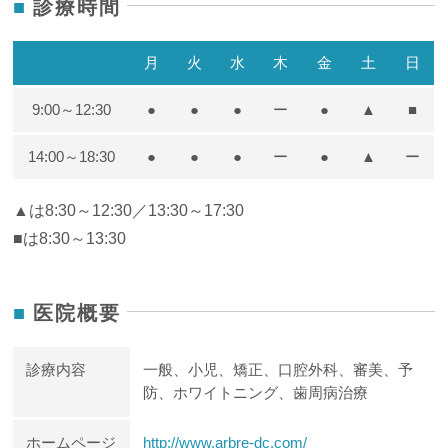
診療時間
月
火
水
木
金
土
日
9:00～12:30
●
●
●
ー
●
▲
■
14:00～18:30
●
●
●
ー
●
▲
ー
▲は8:30～12:30／13:30～17:30
■は8:30～13:30
医院概要
診療内容
一般、小児、矯正、口腔外科、審美、予
防、ホワイトニング、歯周病治療
ホームページ
http://www.arbre-dc.com/