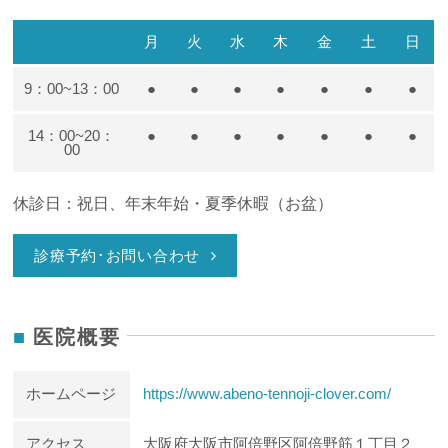
月
火
水
木
金
土
日
9：00~13：00
●
●
●
●
●
●
●
14：00~20：
●
●
●
●
●
●
●
00
休診日：祝日、年末年始・夏季休暇（お盆）
診療予約･お問い合わせ
医院概要
ホームページ
https://www.abeno-tennoji-clover.com/
アクセス
大阪府大阪市阿倍野区阿倍野筋１丁目２