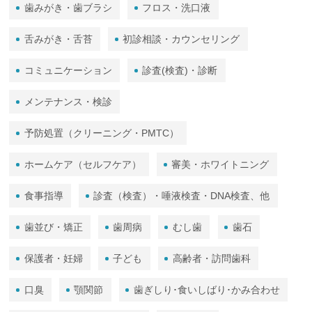
歯みがき・歯ブラシ
フロス・洗口液
舌みがき・舌苔
初診相談・カウンセリング
コミュニケーション
診査(検査)・診断
メンテナンス・検診
予防処置（クリーニング・PMTC）
ホームケア（セルフケア）
審美・ホワイトニング
食事指導
診査（検査）・唾液検査・DNA検査、他
歯並び・矯正
歯周病
むし歯
歯石
保護者・妊婦
子ども
高齢者・訪問歯科
口臭
顎関節
歯ぎしり･食いしばり･かみ合わせ