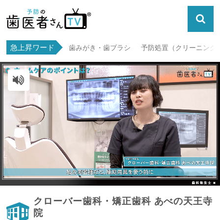
急上昇ワード
歯みがき・歯ブラシ
予防処置（クリーニング・
ミュート解除
クローバー歯科・矯正歯科 あべの天王寺
院