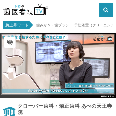
急上昇ワード
歯みがき・歯ブラシ
予防処置（クリーニング・
ミュート解除
クローバー歯科・矯正歯科 あべの天王寺
院