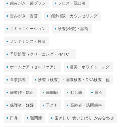
歯みがき・歯ブラシ
フロス・洗口液
舌みがき・舌苔
初診相談・カウンセリング
コミュニケーション
診査(検査)・診断
メンテナンス・検診
予防処置（クリーニング・PMTC）
ホームケア（セルフケア）
審美・ホワイトニング
食事指導
診査（検査）・唾液検査・DNA検査、他
歯並び・矯正
歯周病
むし歯
歯石
保護者・妊婦
子ども
高齢者・訪問歯科
口臭
顎関節
歯ぎしり･食いしばり･かみ合わせ