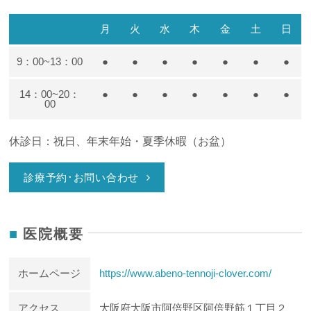
月
火
水
木
金
土
日
9：00~13：00
●
●
●
●
●
●
●
14：00~20：
●
●
●
●
●
●
●
00
休診日：祝日、年末年始・夏季休暇（お盆）
診療予約･お問い合わせ
医院概要
ホームページ
https://www.abeno-tennoji-clover.com/
アクセス
大阪府大阪市阿倍野区阿倍野筋１丁目２