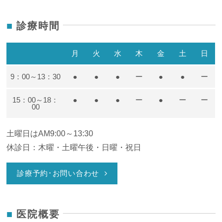
診療時間
月
火
水
木
金
土
日
9：00～13：30
●
●
●
ー
●
●
ー
15：00～18：
●
●
●
ー
●
ー
ー
00
土曜日はAM9:00～13:30
休診日：木曜・土曜午後・日曜・祝日
診療予約･お問い合わせ
医院概要