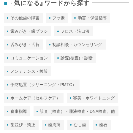
『気になる』ワードから探す
その他歯の障害
フッ素
助言・保健指導
歯みがき・歯ブラシ
フロス・洗口液
舌みがき・舌苔
初診相談・カウンセリング
コミュニケーション
診査(検査)・診断
メンテナンス・検診
予防処置（クリーニング・PMTC）
ホームケア（セルフケア）
審美・ホワイトニング
食事指導
診査（検査）・唾液検査・DNA検査、他
歯並び・矯正
歯周病
むし歯
歯石