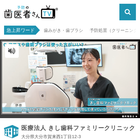
急上昇ワード
歯みがき・歯ブラシ
予防処置（クリーニング・
ミュート解除
医療法人 きし歯科ファミリークリニック
大分県大分市賀来西1丁目12-3