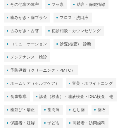
その他歯の障害
フッ素
助言・保健指導
歯みがき・歯ブラシ
フロス・洗口液
舌みがき・舌苔
初診相談・カウンセリング
コミュニケーション
診査(検査)・診断
メンテナンス・検診
予防処置（クリーニング・PMTC）
ホームケア（セルフケア）
審美・ホワイトニング
食事指導
診査（検査）・唾液検査・DNA検査、他
歯並び・矯正
歯周病
むし歯
歯石
保護者・妊婦
子ども
高齢者・訪問歯科