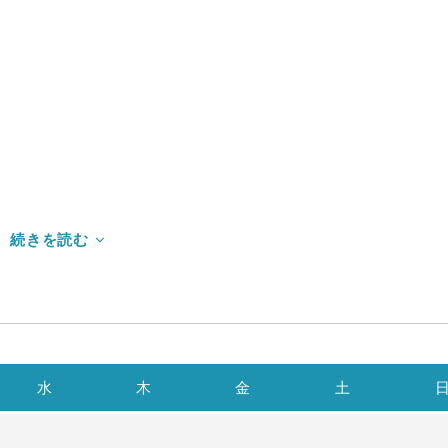
水
木
金
土