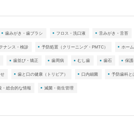
歯みがき・歯ブラシ
フロス・洗口液
舌みがき・舌苔
テナンス・検診
予防処置（クリーニング・PMTC）
ホー
歯並び・矯正
歯周病
むし歯
歯石
保護
わせ
歯と口の健康（トリビア）
口内細菌
予防歯科と
般・総合的な情報
滅菌・衛生管理