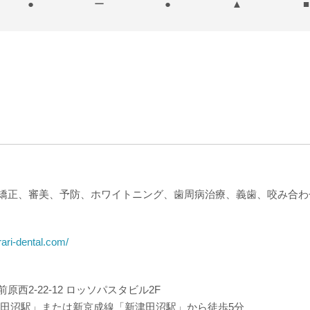
●
ー
●
▲
■
矯正、審美、予防、ホワイトニング、歯周病治療、義歯、咬み合わ
rari-dental.com/
原西2-22-12 ロッソパスタビル2F
津田沼駅」または新京成線「新津田沼駅」から徒歩5分