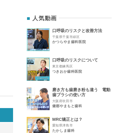
人気動画
口呼吸のリスクと改善方法
千葉県千葉市緑区
かつらやま歯科医院
口呼吸のリスクについて
東京都練馬区
つきおか歯科医院
磨き方も歯磨き粉も違う 電動
歯ブラシの使い方
大阪府吹田市
健都やまもと歯科
日
MRC矯正とは？
愛知県津島市
たかしま歯科