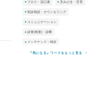
フロス・洗口液
舌みがき・舌苔
初診相談・カウンセリング
コミュニケーション
診査(検査)・診断
メンテナンス・検診
予防処置（クリーニング・PMTC）
『気になる』ワードをもっと見る
ホームケア（セルフケア）
審美・ホワイトニング
食事指導
診査（検査）・唾液検査・DNA検査、他
歯並び・矯正
歯周病
むし歯
歯石
保護者・妊婦
子ども