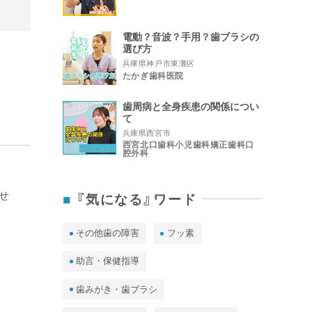
電動？音波？手用？歯ブラシの
選び方
兵庫県神戸市東灘区
たかぎ歯科医院
歯周病と全身疾患の関係につい
て
兵庫県西宮市
西宮北口歯科小児歯科矯正歯科口
腔外科
『気になる』ワード
せ
その他歯の障害
フッ素
助言・保健指導
歯みがき・歯ブラシ