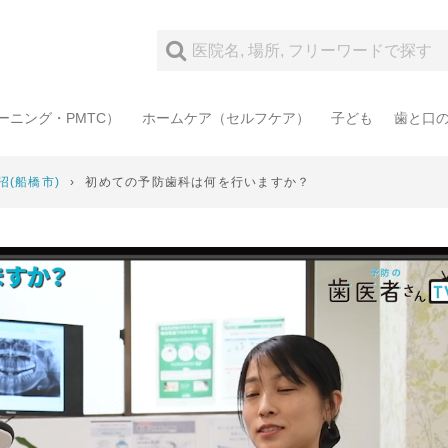
ーニング・PMTC）
ホームケア（セルフケア）
子ども
歯と口
(船橋市)
›
初めての予防歯科は何を行いますか？