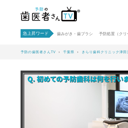
急上昇ワード
歯みがき・歯ブラシ
予防処置（クリ
予防の歯医者さんTV
›
千葉県
›
きらり歯科クリニック津田沼