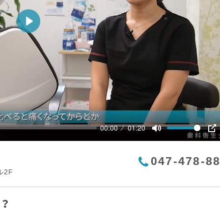
Play
00:00
01:20
Mute
P
047-478-8
ル2F
？