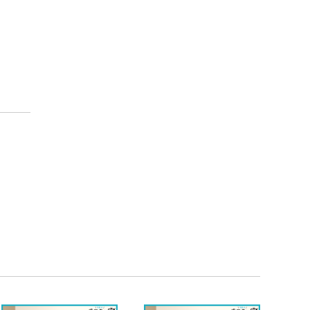
高齢者・訪問歯科
口臭
顎関節
歯ぎしり･食いしばり･かみ合わせ
歯と口の健康（トリビア）
口内細菌
予防歯科とは
全身疾患との関係
通院期間・回数
診療方針・PR
自費診療と保険診療
歯科全般・総合的な情報
滅菌・衛生管理