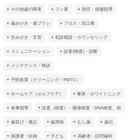
その他歯の障害
フッ素
助言・保健指導
歯みがき・歯ブラシ
フロス・洗口液
舌みがき・舌苔
初診相談・カウンセリング
コミュニケーション
診査(検査)・診断
メンテナンス・検診
予防処置（クリーニング・PMTC）
ホームケア（セルフケア）
審美・ホワイトニング
食事指導
診査（検査）・唾液検査・DNA検査、他
歯並び・矯正
歯周病
むし歯
歯石
保護者・妊婦
子ども
高齢者・訪問歯科