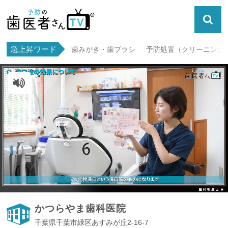
急上昇ワード
歯みがき・歯ブラシ
予防処置（クリーニング・
ミュート解除
かつらやま歯科医院
千葉県千葉市緑区あすみが丘2-16-7