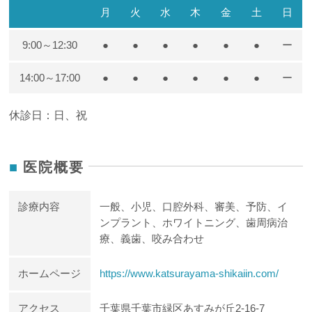
月
火
水
木
金
土
日
9:00～12:30
●
●
●
●
●
●
ー
14:00～17:00
●
●
●
●
●
●
ー
休診日：日、祝
医院概要
診療内容
一般、小児、口腔外科、審美、予防、イ
ンプラント、ホワイトニング、歯周病治
療、義歯、咬み合わせ
ホームページ
https://www.katsurayama-shikaiin.com/
アクセス
千葉県千葉市緑区あすみが丘2-16-7