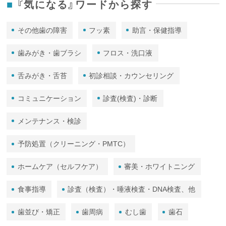
『気になる』ワードから探す
その他歯の障害
フッ素
助言・保健指導
歯みがき・歯ブラシ
フロス・洗口液
舌みがき・舌苔
初診相談・カウンセリング
コミュニケーション
診査(検査)・診断
メンテナンス・検診
予防処置（クリーニング・PMTC）
ホームケア（セルフケア）
審美・ホワイトニング
食事指導
診査（検査）・唾液検査・DNA検査、他
歯並び・矯正
歯周病
むし歯
歯石