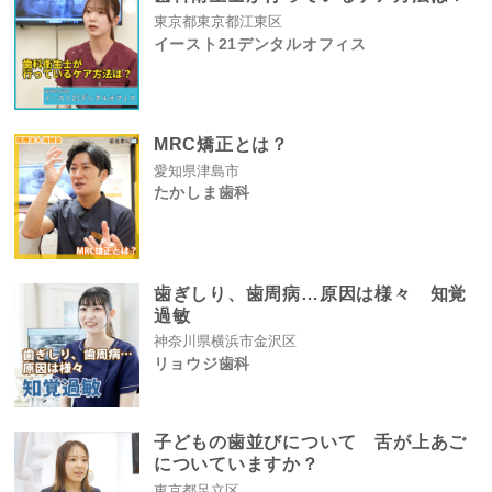
東京都東京都江東区
イースト21デンタルオフィス
MRC矯正とは？
愛知県津島市
たかしま歯科
歯ぎしり、歯周病…原因は様々 知覚
過敏
神奈川県横浜市金沢区
リョウジ歯科
子どもの歯並びについて 舌が上あご
についていますか？
東京都足立区