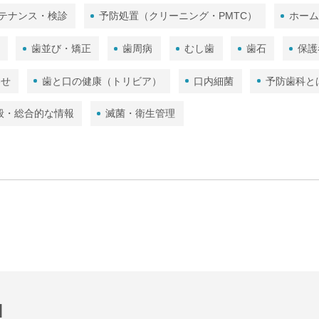
テナンス・検診
予防処置（クリーニング・PMTC）
ホー
歯並び・矯正
歯周病
むし歯
歯石
保護
わせ
歯と口の健康（トリビア）
口内細菌
予防歯科と
般・総合的な情報
滅菌・衛生管理
l
「歯医者さんTV」は株式会社クオキャリアの登録商標です。