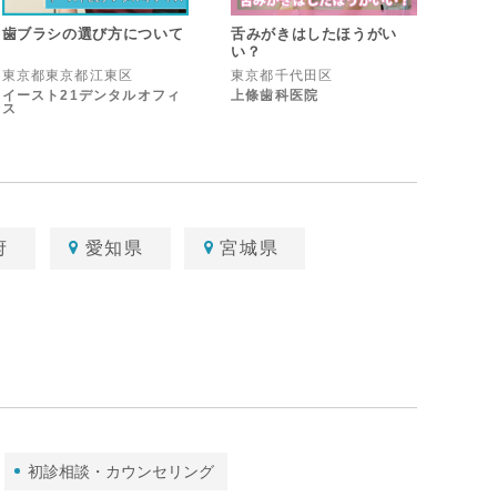
顎関節
歯ブラシの選び方について
舌みがきはしたほうがい
い？
歯ぎしり･食いしばり･かみ合わせ
東京都東京都江東区
東京都千代田区
イースト21デンタルオフィ
上條歯科医院
歯と口の健康（トリビア）
ス
口内細菌
予防歯科とは
全身疾患との関係
通院期間・回数
診療方針・PR
自費診療と保険診療
府
愛知県
宮城県
歯科全般・総合的な情報
滅菌・衛生管理
初診相談・カウンセリング