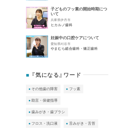
子どものフッ素の開始時期につ
いて
兵庫県伊丹市
ヒカルノ歯科
妊娠中の口腔ケアについて
愛知県刈谷市
やまむら総合歯科・矯正歯科
『気になる』ワード
その他歯の障害
フッ素
助言・保健指導
歯みがき・歯ブラシ
フロス・洗口液
舌みがき・舌苔