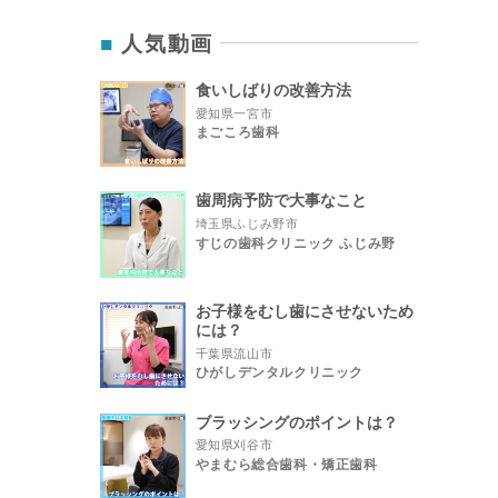
人気動画
食いしばりの改善方法
愛知県一宮市
まごころ歯科
歯周病予防で大事なこと
埼玉県ふじみ野市
すじの歯科クリニック ふじみ野
お子様をむし歯にさせないため
には？
千葉県流山市
ひがしデンタルクリニック
ブラッシングのポイントは？
愛知県刈谷市
やまむら総合歯科・矯正歯科