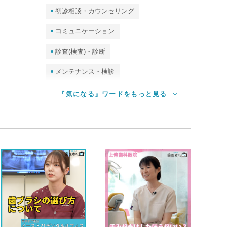
初診相談・カウンセリング
コミュニケーション
診査(検査)・診断
メンテナンス・検診
予防処置（クリーニング・PMTC）
『気になる』ワードをもっと見る
ホームケア（セルフケア）
審美・ホワイトニング
食事指導
診査（検査）・唾液検査・DNA検査、他
歯並び・矯正
歯周病
むし歯
歯石
保護者・妊婦
子ども
高齢者・訪問歯科
口臭