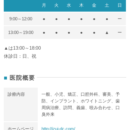
月
火
水
木
金
土
日
9:00～12:00
●
●
●
●
●
●
ー
13:00～19:00
●
●
●
●
●
▲
ー
▲は13:00～18:00
休診日：日、祝
医院概要
診療内容
一般、小児、矯正、口腔外科、審美、予
防、インプラント、ホワイトニング、歯
周病治療、訪問、義歯、咬み合わせ、口
臭外来
ホームページ
http://izui-dc.com/