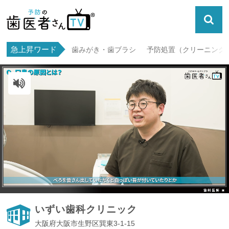
急上昇ワード
歯みがき・歯ブラシ
予防処置（クリーニング・
ミュート解除
いずい歯科クリニック
大阪府大阪市生野区巽東3-1-15