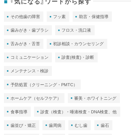
『気になる』ワードから探す
その他歯の障害
フッ素
助言・保健指導
歯みがき・歯ブラシ
フロス・洗口液
舌みがき・舌苔
初診相談・カウンセリング
コミュニケーション
診査(検査)・診断
メンテナンス・検診
予防処置（クリーニング・PMTC）
ホームケア（セルフケア）
審美・ホワイトニング
食事指導
診査（検査）・唾液検査・DNA検査、他
歯並び・矯正
歯周病
むし歯
歯石