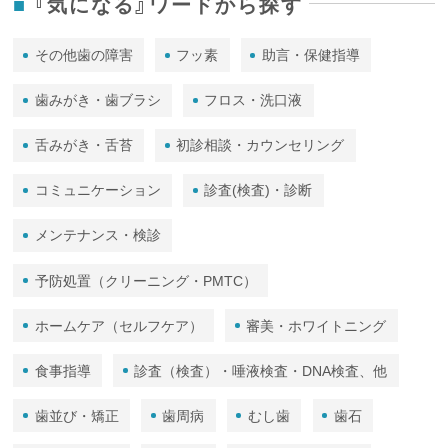
『気になる』ワードから探す
その他歯の障害
フッ素
助言・保健指導
歯みがき・歯ブラシ
フロス・洗口液
舌みがき・舌苔
初診相談・カウンセリング
コミュニケーション
診査(検査)・診断
メンテナンス・検診
予防処置（クリーニング・PMTC）
ホームケア（セルフケア）
審美・ホワイトニング
食事指導
診査（検査）・唾液検査・DNA検査、他
歯並び・矯正
歯周病
むし歯
歯石