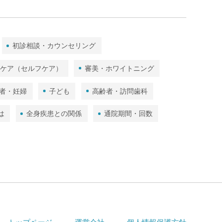
高齢者・訪問歯科
口臭
顎関節
歯ぎしり･食いしばり･かみ合わせ
初診相談・カウンセリング
歯と口の健康（トリビア）
ムケア（セルフケア）
審美・ホワイトニング
口内細菌
予防歯科とは
者・妊婦
子ども
高齢者・訪問歯科
全身疾患との関係
通院期間・回数
は
全身疾患との関係
通院期間・回数
診療方針・PR
自費診療と保険診療
歯科全般・総合的な情報
滅菌・衛生管理