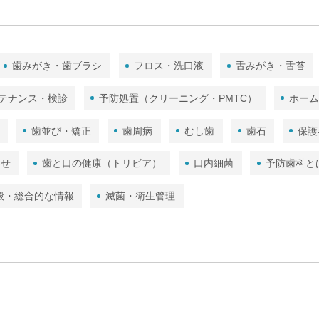
歯みがき・歯ブラシ
フロス・洗口液
舌みがき・舌苔
テナンス・検診
予防処置（クリーニング・PMTC）
ホー
歯並び・矯正
歯周病
むし歯
歯石
保護
わせ
歯と口の健康（トリビア）
口内細菌
予防歯科と
般・総合的な情報
滅菌・衛生管理