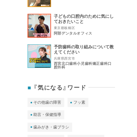
子どもの口腔内のために気にし
ておきたいこと
東京都板橋区
阿部デンタルオフィス
予防歯科の取り組みについて教
えてください
兵庫県西宮市
西宮北口歯科小児歯科矯正歯科口
腔外科
『気になる』ワード
その他歯の障害
フッ素
助言・保健指導
歯みがき・歯ブラシ