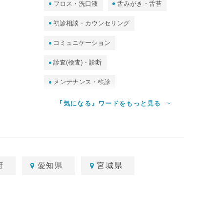
フロス・洗口液
舌みがき・舌苔
初診相談・カウンセリング
コミュニケーション
診査(検査)・診断
メンテナンス・検診
予防処置（クリーニング・PMTC）
『気になる』ワードをもっと見る
ホームケア（セルフケア）
審美・ホワイトニング
食事指導
診査（検査）・唾液検査・DNA検査、他
府
愛知県
宮城県
歯並び・矯正
歯周病
むし歯
歯石
保護者・妊婦
子ども