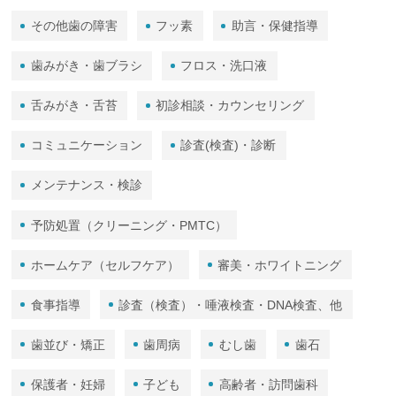
その他歯の障害
フッ素
助言・保健指導
歯みがき・歯ブラシ
フロス・洗口液
舌みがき・舌苔
初診相談・カウンセリング
コミュニケーション
診査(検査)・診断
メンテナンス・検診
予防処置（クリーニング・PMTC）
ホームケア（セルフケア）
審美・ホワイトニング
食事指導
診査（検査）・唾液検査・DNA検査、他
歯並び・矯正
歯周病
むし歯
歯石
保護者・妊婦
子ども
高齢者・訪問歯科