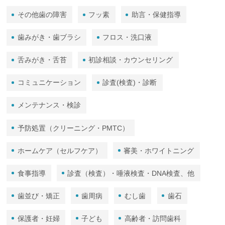
その他歯の障害
フッ素
助言・保健指導
歯みがき・歯ブラシ
フロス・洗口液
舌みがき・舌苔
初診相談・カウンセリング
コミュニケーション
診査(検査)・診断
メンテナンス・検診
予防処置（クリーニング・PMTC）
ホームケア（セルフケア）
審美・ホワイトニング
食事指導
診査（検査）・唾液検査・DNA検査、他
歯並び・矯正
歯周病
むし歯
歯石
保護者・妊婦
子ども
高齢者・訪問歯科