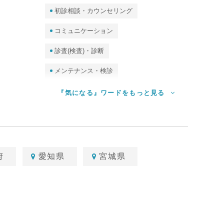
初診相談・カウンセリング
コミュニケーション
診査(検査)・診断
メンテナンス・検診
予防処置（クリーニング・PMTC）
『気になる』ワードをもっと見る
ホームケア（セルフケア）
審美・ホワイトニング
食事指導
診査（検査）・唾液検査・DNA検査、他
府
愛知県
宮城県
歯並び・矯正
歯周病
むし歯
歯石
保護者・妊婦
子ども
高齢者・訪問歯科
口臭