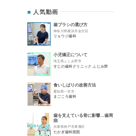
人気動画
歯ブラシの選び方
神奈川県横浜市金沢区
リョウジ歯科
小児矯正について
埼玉県ふじみ野市
すじの歯科クリニック ふじみ野
食いしばりの改善方法
愛知県一宮市
まごころ歯科
歯を支えている骨に影響…歯周
病
兵庫県神戸市東灘区
たかぎ歯科医院