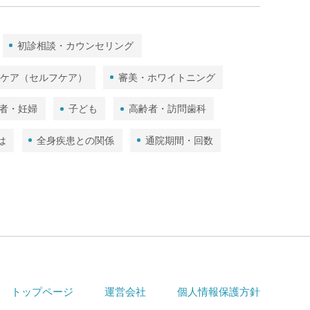
顎関節
歯ぎしり･食いしばり･かみ合わせ
初診相談・カウンセリング
歯と口の健康（トリビア）
ムケア（セルフケア）
審美・ホワイトニング
口内細菌
予防歯科とは
者・妊婦
子ども
高齢者・訪問歯科
全身疾患との関係
通院期間・回数
は
全身疾患との関係
通院期間・回数
診療方針・PR
自費診療と保険診療
歯科全般・総合的な情報
滅菌・衛生管理
トップページ
運営会社
個人情報保護方針