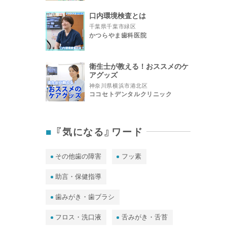
口内環境検査とは
千葉県千葉市緑区
かつらやま歯科医院
衛生士が教える！おススメのケ
アグッズ
神奈川県横浜市港北区
ココセトデンタルクリニック
『気になる』ワード
その他歯の障害
フッ素
助言・保健指導
歯みがき・歯ブラシ
フロス・洗口液
舌みがき・舌苔