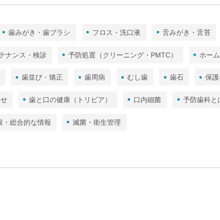
歯みがき・歯ブラシ
フロス・洗口液
舌みがき・舌苔
テナンス・検診
予防処置（クリーニング・PMTC）
ホー
歯並び・矯正
歯周病
むし歯
歯石
保護
わせ
歯と口の健康（トリビア）
口内細菌
予防歯科と
般・総合的な情報
滅菌・衛生管理