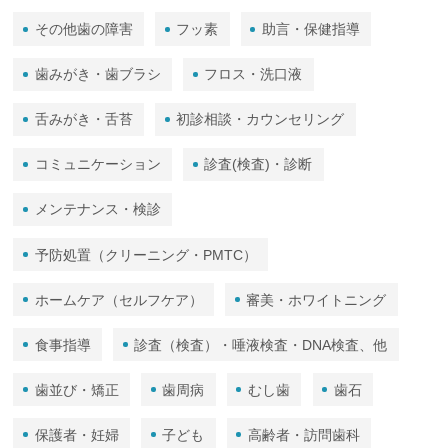
その他歯の障害
フッ素
助言・保健指導
歯みがき・歯ブラシ
フロス・洗口液
舌みがき・舌苔
初診相談・カウンセリング
コミュニケーション
診査(検査)・診断
メンテナンス・検診
予防処置（クリーニング・PMTC）
ホームケア（セルフケア）
審美・ホワイトニング
食事指導
診査（検査）・唾液検査・DNA検査、他
歯並び・矯正
歯周病
むし歯
歯石
保護者・妊婦
子ども
高齢者・訪問歯科