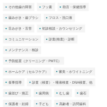
その他歯の障害
フッ素
助言・保健指導
歯みがき・歯ブラシ
フロス・洗口液
舌みがき・舌苔
初診相談・カウンセリング
コミュニケーション
診査(検査)・診断
メンテナンス・検診
予防処置（クリーニング・PMTC）
ホームケア（セルフケア）
審美・ホワイトニング
食事指導
診査（検査）・唾液検査・DNA検査、他
歯並び・矯正
歯周病
むし歯
歯石
保護者・妊婦
子ども
高齢者・訪問歯科