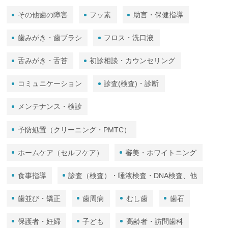
その他歯の障害
フッ素
助言・保健指導
歯みがき・歯ブラシ
フロス・洗口液
舌みがき・舌苔
初診相談・カウンセリング
コミュニケーション
診査(検査)・診断
メンテナンス・検診
予防処置（クリーニング・PMTC）
ホームケア（セルフケア）
審美・ホワイトニング
食事指導
診査（検査）・唾液検査・DNA検査、他
歯並び・矯正
歯周病
むし歯
歯石
保護者・妊婦
子ども
高齢者・訪問歯科