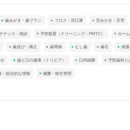
歯みがき・歯ブラシ
フロス・洗口液
舌みがき・舌苔
テナンス・検診
予防処置（クリーニング・PMTC）
ホー
歯並び・矯正
歯周病
むし歯
歯石
保護
わせ
歯と口の健康（トリビア）
口内細菌
予防歯科と
般・総合的な情報
滅菌・衛生管理