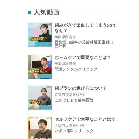
人気動画
歯みがきで出血してしまうのは
なぜ？
兵庫県西宮市
西宮北口歯科小児歯科矯正歯科口
腔外科
ホームケアで重要なことは？
千葉県富津市
間瀬デンタルクリニック
歯ブラシの選び方について
京都府京都市伏見区
こがはしもと歯科医院
セルフケアで大事なこととは？
大阪府大阪市生野区
いずい歯科クリニック