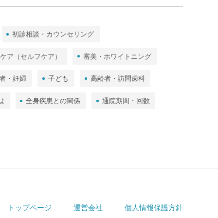
顎関節
歯ぎしり･食いしばり･かみ合わせ
初診相談・カウンセリング
歯と口の健康（トリビア）
ムケア（セルフケア）
審美・ホワイトニング
口内細菌
予防歯科とは
者・妊婦
子ども
高齢者・訪問歯科
全身疾患との関係
通院期間・回数
は
全身疾患との関係
通院期間・回数
診療方針・PR
自費診療と保険診療
歯科全般・総合的な情報
滅菌・衛生管理
トップページ
運営会社
個人情報保護方針