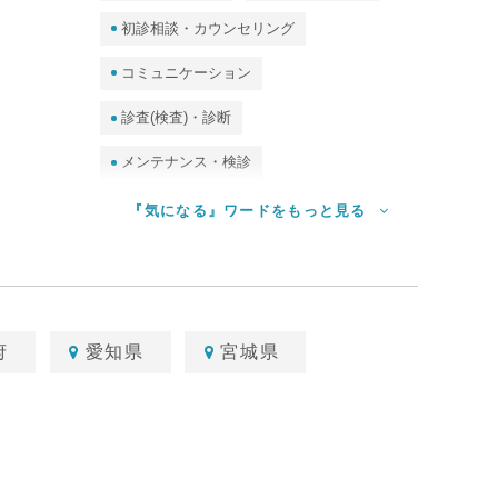
初診相談・カウンセリング
コミュニケーション
診査(検査)・診断
メンテナンス・検診
予防処置（クリーニング・PMTC）
『気になる』ワードをもっと見る
ホームケア（セルフケア）
審美・ホワイトニング
食事指導
診査（検査）・唾液検査・DNA検査、他
府
愛知県
宮城県
歯並び・矯正
歯周病
むし歯
歯石
保護者・妊婦
子ども
高齢者・訪問歯科
口臭