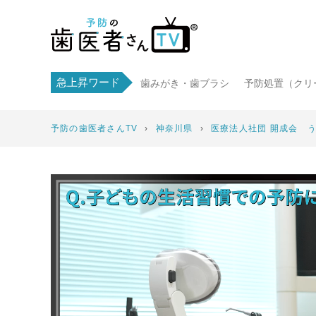
急上昇ワード
歯みがき・歯ブラシ
予防処置（クリ
予防の歯医者さんTV
›
神奈川県
›
医療法人社団 開成会 う