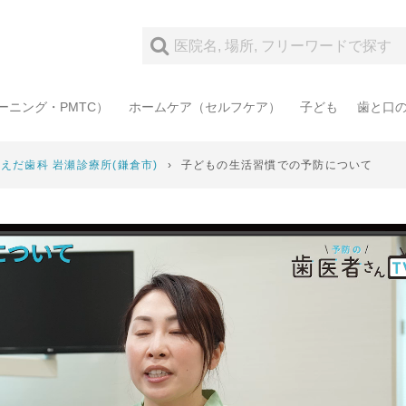
ーニング・PMTC）
ホームケア（セルフケア）
子ども
歯と口
えだ歯科 岩瀬診療所(鎌倉市)
›
子どもの生活習慣での予防について