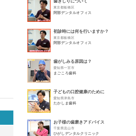
歯ぎしりについて
東京都板橋区
阿部デンタルオフィス
初診時には何を行いますか？
東京都板橋区
阿部デンタルオフィス
歯がしみる原因は？
愛知県一宮市
まごころ歯科
子どもの口腔健康のために
愛知県津島市
たかしま歯科
日
お子様の歯磨きアドバイス
千葉県流山市
ひがしデンタルクリニック