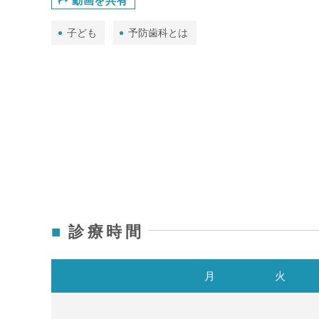
動画を共有
子ども
予防歯科とは
診療時間
月
火