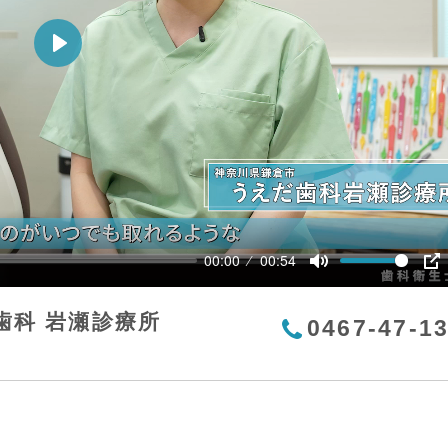
Play
00:00
00:54
Mute
P
歯科 岩瀬診療所
0467-47-1
て