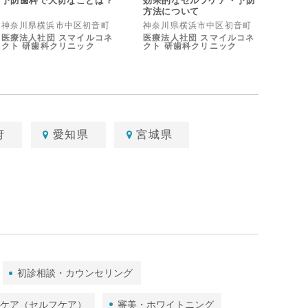
予防歯科で大切なことは？
効果的なセルフケア・予防
方法について
神奈川県横浜市中区初音町
神奈川県横浜市中区初音町
医療法人社団 スマイルコネ
医療法人社団 スマイルコネ
クト 研歯科クリニック
クト 研歯科クリニック
府
愛知県
宮城県
初診相談・カウンセリング
ムケア（セルフケア）
審美・ホワイトニング