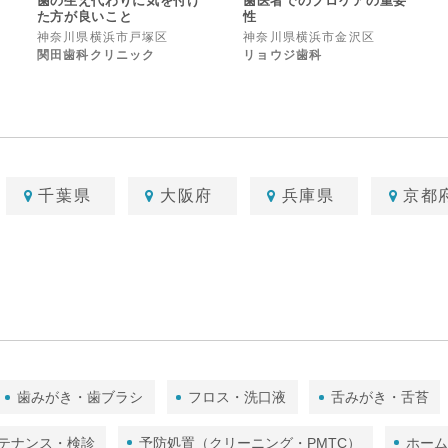
歯の生え代わりに気を付け
歯医者でのプロケアの重要
た方が良いこと
性
神奈川県横浜市戸塚区
神奈川県横浜市金沢区
関田歯科クリニック
リョウジ歯科
千葉県
大阪府
兵庫県
京都
歯みがき・歯ブラシ
フロス・洗口液
舌みがき・舌苔
テナンス・検診
予防処置（クリーニング・PMTC）
ホー