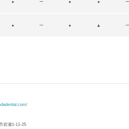
●
ー
●
●
●
ー
●
▲
edadental.com/
瀬1-11-25