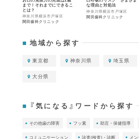
お口の免疫力の完成は2歳
口呼吸のリスク さまざま
まで！それまでにできるこ
な理由と対処法
とは？
神奈川県横浜市戸塚区
神奈川県横浜市戸塚区
関田歯科クリニック
関田歯科クリニック
地域から探す
東京都
神奈川県
埼玉県
大分県
『気になる』ワードから探す
その他歯の障害
フッ素
助言・保健指導
コミュニケーション
診査(検査)・診断
メン