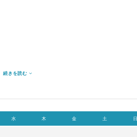
水
木
金
土