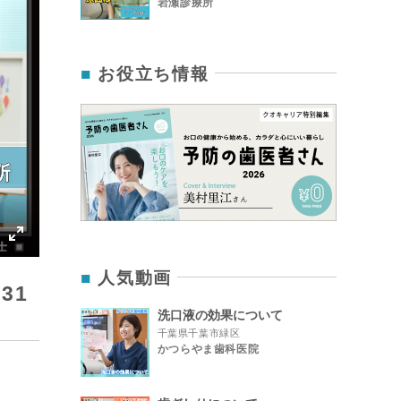
岩瀬診療所
お役立ち情報
IP
Enter
人気動画
fullscreen
331
洗口液の効果について
千葉県千葉市緑区
かつらやま歯科医院