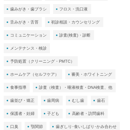
歯みがき・歯ブラシ
フロス・洗口液
舌みがき・舌苔
初診相談・カウンセリング
コミュニケーション
診査(検査)・診断
メンテナンス・検診
予防処置（クリーニング・PMTC）
ホームケア（セルフケア）
審美・ホワイトニング
食事指導
診査（検査）・唾液検査・DNA検査、他
歯並び・矯正
歯周病
むし歯
歯石
保護者・妊婦
子ども
高齢者・訪問歯科
口臭
顎関節
歯ぎしり･食いしばり･かみ合わせ