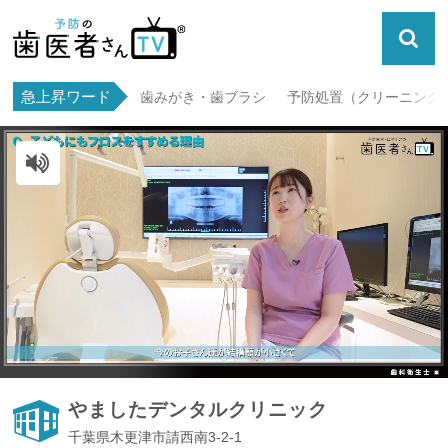
急上昇ワード
歯みがき・歯ブラシ
予防処置（クリーニング・
ミュート解除
やましたデンタルクリニック
千葉県木更津市請西南3-2-1