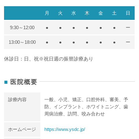
まずは小さいうちから
月
火
水
木
金
土
日
フロスは仕上げ磨きの際でも良いので
9:30～12:00
●
●
●
●
●
●
ー
13:00～18:00
●
●
●
●
●
●
ー
使うようにお願いしてます
休診日：日、祝※祝日週の振替診療あり
今のお子さん達が結構顎が小さくて
歯並びが乳歯の時点できつい方が多いので
医院概要
どうしても歯と歯の間がむし歯になりやすかったり
診療内容
一般、小児、矯正、口腔外科、審美、予
防、インプラント、ホワイトニング、歯
汚れが溜まりやすくなってるので
周病治療、訪問、咬み合わせ
小さいうちからフロスを勧めてます
ホームページ
https://www.ysdc.jp/