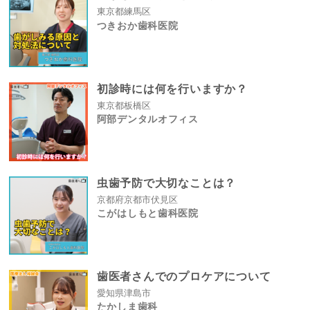
東京都練馬区
つきおか歯科医院
初診時には何を行いますか？
東京都板橋区
阿部デンタルオフィス
虫歯予防で大切なことは？
京都府京都市伏見区
こがはしもと歯科医院
歯医者さんでのプロケアについて
愛知県津島市
たかしま歯科