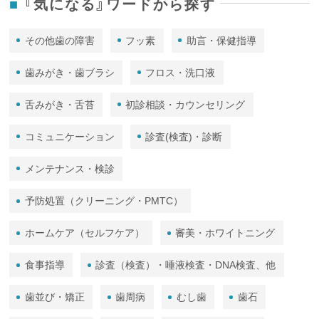
『気になる』ワードから探す
その他歯の障害
フッ素
助言・保健指導
歯みがき・歯ブラシ
フロス・洗口液
舌みがき・舌苔
初診相談・カウンセリング
コミュニケーション
診査(検査)・診断
メンテナンス・検診
予防処置（クリーニング・PMTC）
ホームケア（セルフケア）
審美・ホワイトニング
食事指導
診査（検査）・唾液検査・DNA検査、他
歯並び・矯正
歯周病
むし歯
歯石